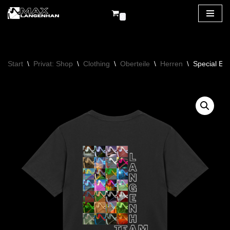
0
Zum
Inhalt
springen
Start
\
Privat: Shop
\
Clothing
\
Oberteile
\
Herren
\
Special Edi