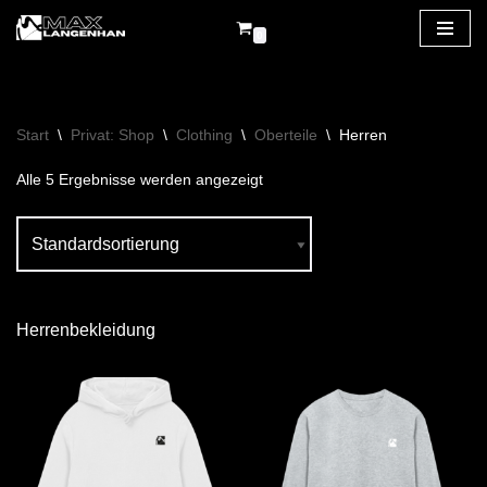
0
Zum
Inhalt
springen
Start
\
Privat: Shop
\
Clothing
\
Oberteile
\
Herren
Alle 5 Ergebnisse werden angezeigt
Herrenbekleidung